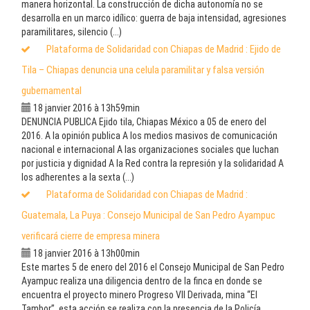
manera horizontal. La construcción de dicha autonomía no se
desarrolla en un marco idílico: guerra de baja intensidad, agresiones
paramilitares, silencio (...)
Plataforma de Solidaridad con Chiapas de Madrid : Ejido de
Tila – Chiapas denuncia una celula paramilitar y falsa versión
gubernamental
18 janvier 2016 à 13h59min
DENUNCIA PUBLICA Ejido tila, Chiapas México a 05 de enero del
2016. A la opinión publica A los medios masivos de comunicación
nacional e internacional A las organizaciones sociales que luchan
por justicia y dignidad A la Red contra la represión y la solidaridad A
los adherentes a la sexta (...)
Plataforma de Solidaridad con Chiapas de Madrid :
Guatemala, La Puya : Consejo Municipal de San Pedro Ayampuc
verificará cierre de empresa minera
18 janvier 2016 à 13h00min
Este martes 5 de enero del 2016 el Consejo Municipal de San Pedro
Ayampuc realiza una diligencia dentro de la finca en donde se
encuentra el proyecto minero Progreso VII Derivada, mina “El
Tambor”, esta acción se realiza con la presencia de la Policía