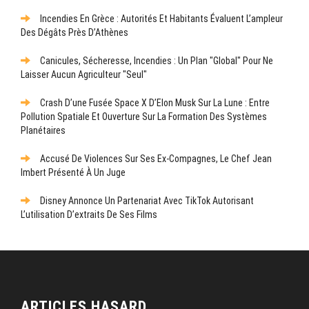
Incendies En Grèce : Autorités Et Habitants Évaluent L’ampleur
Des Dégâts Près D’Athènes
Canicules, Sécheresse, Incendies : Un Plan "global" Pour Ne
Laisser Aucun Agriculteur "seul"
Crash D’une Fusée Space X D’Elon Musk Sur La Lune : Entre
Pollution Spatiale Et Ouverture Sur La Formation Des Systèmes
Planétaires
Accusé De Violences Sur Ses Ex-Compagnes, Le Chef Jean
Imbert Présenté À Un Juge
Disney Annonce Un Partenariat Avec TikTok Autorisant
L’utilisation D’extraits De Ses Films
ARTICLES HASARD