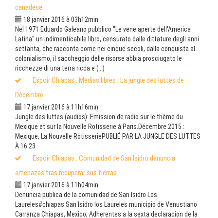
canadese
18 janvier 2016 à 03h12min
Nel 1971 Eduardo Galeano pubblico "Le vene aperte dell'America
Latina" un indimenticabile libro, censurato dalle dittature degli anni
settanta, che racconta come nei cinque secoli, dalla conquista al
colonialismo, il saccheggio delle risorse abbia prosciugato le
ricchezze di una terra ricca e (...)
Espoir Chiapas : Medias libres : La jungle des luttes de
Décembre
17 janvier 2016 à 11h16min
Jungle des luttes (audios): Emission de radio sur le thème du
Mexique et sur la Nouvelle Rotisserie à Paris.Décembre 2015 :
Mexique, La Nouvelle RôtisseriePUBLIÉ PAR LA JUNGLE DES LUTTES
À 16:23
Espoir Chiapas : Comunidad de San Isidro denuncia
amenazas tras recuperar sus tierras
17 janvier 2016 à 11h04min
Denuncia publica de la comunidad de San Isidro Los
Laureles‪#‎chiapas‬.San Isidro los Laureles municipio de Venustiano
Carranza Chiapas, Mexico, Adherentes a la sexta declaracion de la