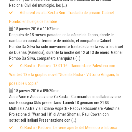
Nacional Civil del municipio, los (...)
Adherentes a la Sexta Bcn : Traslado de prisión. Gabriel
Pombo en huelga de hambre
18 janvier 2016 à 11h21min
Después de 18 meses pasados en la cárcel de Topas, donde le
cambiaron constantemente de módulo, el compañero Gabriel
Pombo Da Silva ha sido nuevamente trasladado, esta vez a la cárcel
de Dueñas (Palencia), durante la noche del 12 al 13 de enero. Gabriel
Pombo Da Silva, compañero anarquista (...)
Ya Basta - Padova : 18.01.16 - Raccontare Palestina con
Wanted 18 e la graphic novel "Guerilla Radio - Vittorio Arrigoni, la
possibile utopia"
18 janvier 2016 à 09h20min
AssoPace e Associazione Ya Basta - Caminantes in collaborazione
con Rassegna Oblò presentano: Lunedì 18 gennaio ore 21.00
Multisala Astra Via Tiziano Aspetti - Padova Raccontare Palestina
Proiezione di "Wanted 18" di Amer Shomali, Paul Cowan con
sottotitoli italiani Presentazione con (...)
Ya Basta - Padova : Le vene aperte del Messico e la borsa