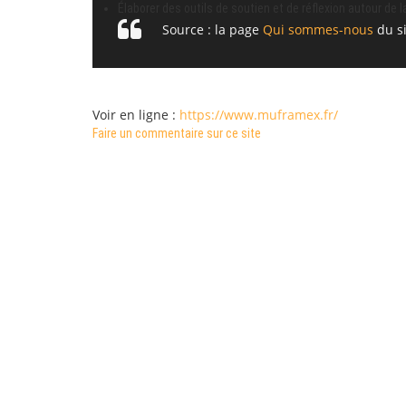
Élaborer des outils de soutien et de réflexion autour de l
Source : la page
Qui sommes-nous
du si
Voir en ligne :
https://www.muframex.fr/
Faire un commentaire sur ce site