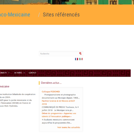
anco-Mexicaine
Sites référencés