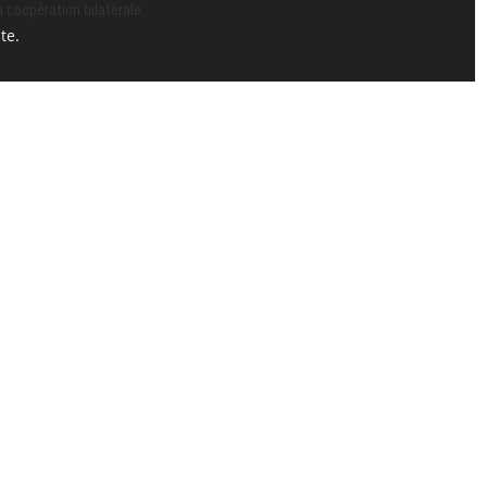
a coopération bilatérale.
te.