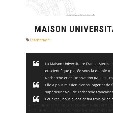
MAISON UNIVERSIT
Enseignement
La Maison Universitaire Franco-Mexicaine
et scientifique placée sous la double tu
Recherche et de l’Innovation (MESRI, Fra
Elle a pour mission d’encourager et de f
supérieur et/ou de recherche françaises
Pour ceci, nous avons défini trois princ
Promouvoir la création de réseaux thématiques et renfor
Conseiller, soutenir et accompagner nos partenaires dans