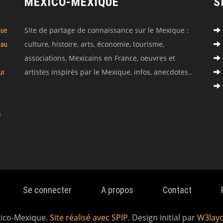
MEXICO-MEXIQUE
S
Site de partage de connaissance sur le Mexique :
que
culture, histoire, arts, économie, tourisme,
 au
associations, Mexicains en France, oeuvres et
artistes inspirés par le Mexique, infos, anecdotes..
ur
s
Se connecter
A propos
Contact
xico-Mexique.
Site réalisé avec SPIP
. Design initial par
W3lay