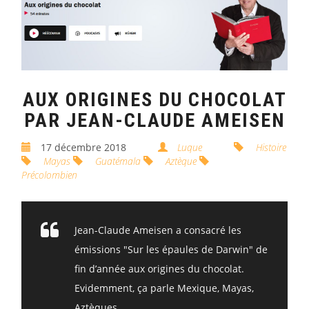
AUX ORIGINES DU CHOCOLAT
PAR JEAN-CLAUDE AMEISEN
17 décembre 2018
Luque
Histoire
Mayas
Guatémala
Aztèque
Précolombien
Jean-Claude Ameisen a consacré les
émissions "Sur les épaules de Darwin" de
fin d’année aux origines du chocolat.
Evidemment, ça parle Mexique, Mayas,
Aztèques...