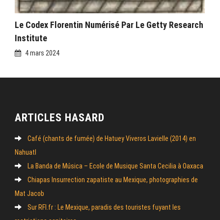
Le Codex Florentin Numérisé Par Le Getty Research
Institute
4 mars 2024
ARTICLES HASARD
Café (chants de fumée) de Hatuey Viveros Lavielle (2014) en
Nahuatl
La Banda de Música – Ecole de Musique Santa Cecilia à Oaxaca
Chiapas Insurrection zapatiste au Mexique, photographies de
Mat Jacob
Sur RFI.fr : Le Mexique, paradis des touristes fuyant les