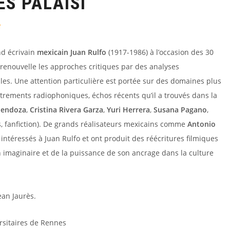
S PALAISI
e
nd écrivain
mexicain
Juan Rulfo
(1917-1986) à l’occasion des 30
 renouvelle les approches critiques par des analyses
les. Une attention particulière est portée sur des domaines plus
strements radiophoniques, échos récents qu’il a trouvés dans la
Mendoza
,
Cristina Rivera Garza
,
Yuri Herrera
,
Susana Pagano
,
gs, fanfiction). De grands réalisateurs mexicains comme
Antonio
intéressés à Juan Rulfo et ont produit des réécritures filmiques
 imaginaire et de la puissance de son ancrage dans la culture
ean Jaurès.
rsitaires de Rennes