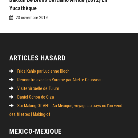
Yucathèque
23 novembre 2019
ARTICLES HASARD
Frida Kahlo par Lucienne Bloch
Rencontre avec les Yoreme par Aliette Gousseau
Visite virtuelle de Tulum
Daniel Ochoa de Olza
Sur Making-Of AFP : Au Mexique, voyage au pays où l’on vend
des fillettes | Making-of
MEXICO-MEXIQUE