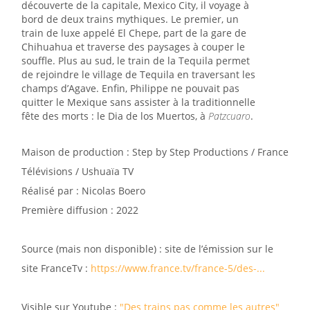
découverte de la capitale,
Mexico City
, il voyage à
bord de deux trains mythiques. Le premier, un
train de luxe appelé
El Chepe
, part de la gare de
Chihuahua
et traverse des paysages à couper le
souffle. Plus au sud, le train de la
Tequila
permet
de rejoindre le village de Tequila en traversant les
champs d’Agave. Enfin, Philippe ne pouvait pas
quitter le
Mexique
sans assister à la traditionnelle
fête des morts : le
Dia de los Muerto
s, à
Patzcuaro
.
Maison de production : Step by Step Productions / France
Télévisions / Ushuaïa TV
Réalisé par : Nicolas Boero
Première diffusion : 2022
Source (mais non disponible) : site de l’émission sur le
site FranceTv :
https://www.france.tv/france-5/des-...
Visible sur Youtube :
"Des trains pas comme les autres"