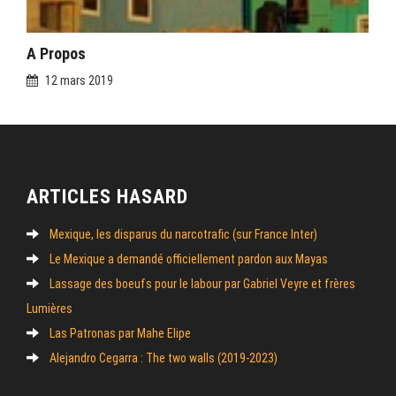
A Propos
12 mars 2019
ARTICLES HASARD
Mexique, les disparus du narcotrafic (sur France Inter)
Le Mexique a demandé officiellement pardon aux Mayas
Lassage des boeufs pour le labour par Gabriel Veyre et frères
Lumières
Las Patronas par Mahe Elipe
Alejandro Cegarra : The two walls (2019-2023)