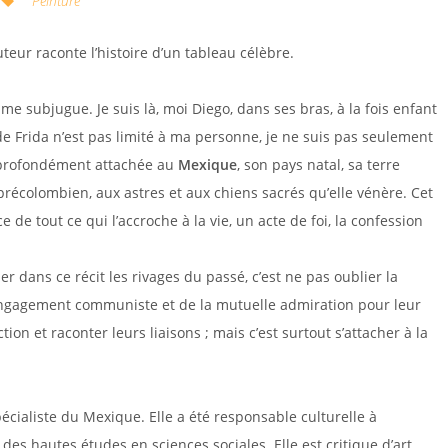
Peinture
teur raconte l’histoire d’un tableau célèbre.
 me subjugue. Je suis là, moi Diego, dans ses bras, à la fois enfant
s de Frida n’est pas limité à ma personne, je ne suis pas seulement
t profondément attachée au
Mexique
, son pays natal, sa terre
t précolombien, aux astres et aux chiens sacrés qu’elle vénère. Cet
de tout ce qui l’accroche à la vie, un acte de foi, la confession
r dans ce récit les rivages du passé, c’est ne pas oublier la
l’engagement communiste et de la mutuelle admiration pour leur
ion et raconter leurs liaisons ; mais c’est surtout s’attacher à la
spécialiste du Mexique. Elle a été responsable culturelle à
des hautes études en sciences sociales. Elle est critique d’art,