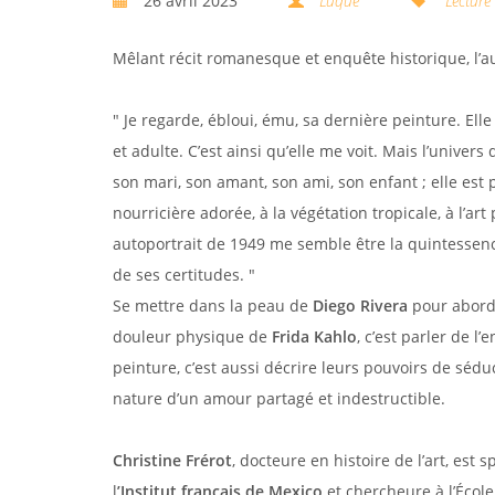
26 avril 2023
Luque
Lecture
Mêlant récit romanesque et enquête historique, l’au
" Je regarde, ébloui, ému, sa dernière peinture. Elle
et adulte. C’est ainsi qu’elle me voit. Mais l’univer
son mari, son amant, son ami, son enfant ; elle es
nourricière adorée, à la végétation tropicale, à l’ar
autoportrait de 1949 me semble être la quintessence 
de ses certitudes. "
Se mettre dans la peau de
Diego Rivera
pour aborde
douleur physique de
Frida Kahlo
, c’est parler de 
peinture, c’est aussi décrire leurs pouvoirs de séduct
nature d’un amour partagé et indestructible.
Christine Frérot
, docteure en histoire de l’art, est 
l
’Institut français de Mexico
et chercheure à l’École 