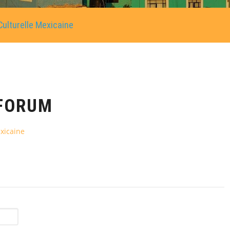
ulturelle Mexicaine
FORUM
xicaine