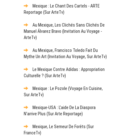
Mexique : Le Chant Des Cartels - ARTE
Reportage (sur ArteTv)
Au Mexique, Les Clichés Sans Clichés De
Manuel Álvarez Bravo (Invitation Au Voyage -
ArteTv)
Au Mexique, Francisco Toledo Fait Du
Mythe Un Art (Invitation Au Voyage, Sur ArteTv)
Le Mexique Contre Adidas : Appropriation
Culturelle ? (sur ArteTv)
Mexique : Le Pozole (Voyage En Cuisine,
Sur ArteTv)
Mexique-USA : L’aide De La Diaspora
N’arrive Plus (sur Arte Reportage)
Mexique, Le Semeur De Forêts (sur
FranceTv)