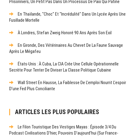
Prisonniers, Un Petit Pas Dans Un Processus De Paix Qui Patine
En Thaïlande, "choc" Et "incrédulité" Dans Un Lycée Après Une
Fusillade Mortelle
À Londres, Stefan Zweig Honoré 90 Ans Après Son Exil
En Gironde, Des Vétérinaires Au Chevet De La Faune Sauvage
Après Le Mégafeu
États-Unis : À Cuba, La CIA Crée Une Cellule Opérationnelle
Secrète Pour Tenter De Diviser La Classe Politique Cubaine
Wall Street En Hausse, La Faiblesse De L’emploi Nourrit L’espoir
D’une Fed Plus Conciliante
ARTICLES LES PLUS POPULAIRES
Le Filon Touristique Des Vestiges Mayas : Épisode 3/4 Du
Podcast Civilisations D’hier, Pouvoirs D’aujourd’hui (sur France-