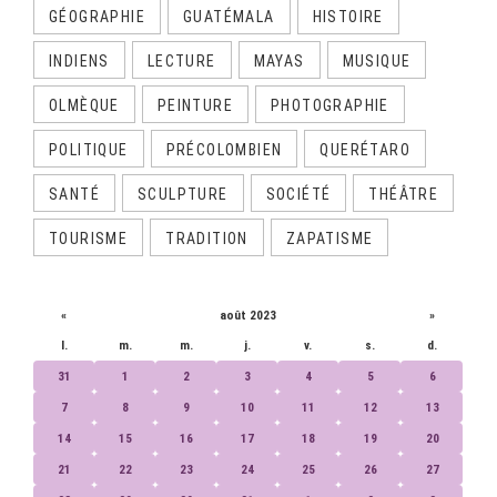
GÉOGRAPHIE
GUATÉMALA
HISTOIRE
INDIENS
LECTURE
MAYAS
MUSIQUE
OLMÈQUE
PEINTURE
PHOTOGRAPHIE
POLITIQUE
PRÉCOLOMBIEN
QUERÉTARO
SANTÉ
SCULPTURE
SOCIÉTÉ
THÉÂTRE
TOURISME
TRADITION
ZAPATISME
CALENDRIER
«
août 2023
»
l.
m.
m.
j.
v.
s.
d.
31
1
2
3
4
5
6
7
8
9
10
11
12
13
14
15
16
17
18
19
20
21
22
23
24
25
26
27