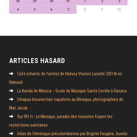
28
29
30
31
1
2
3
4
5
6
7
8
9
10
ARTICLES HASARD
Café (chants de fumée) de Hatuey Viveros Lavielle (2014) en
Nahuatl
La Banda de Música – Ecole de Musique Santa Cecilia à Oaxaca
Chiapas Insurrection zapatiste au Mexique, photographies de
Mat Jacob
Sur RFI.fr : Le Mexique, paradis des touristes fuyant les
restrictions sanitaires
Atlas de l’Amérique précolombienne par Brigitte Faugère, Aurelie