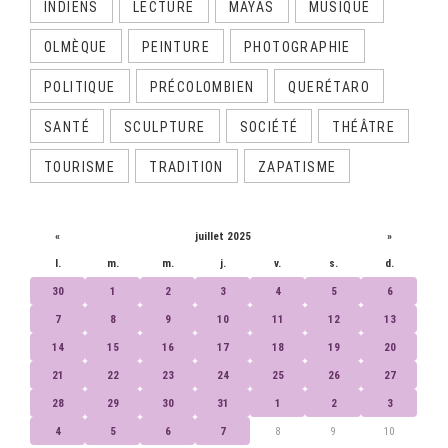
INDIENS
LECTURE
MAYAS
MUSIQUE
OLMÈQUE
PEINTURE
PHOTOGRAPHIE
POLITIQUE
PRÉCOLOMBIEN
QUERÉTARO
SANTÉ
SCULPTURE
SOCIÉTÉ
THÉÂTRE
TOURISME
TRADITION
ZAPATISME
CALENDRIER
«
juillet 2025
»
l.
m.
m.
j.
v.
s.
d.
30
1
2
3
4
5
6
7
8
9
10
11
12
13
14
15
16
17
18
19
20
21
22
23
24
25
26
27
28
29
30
31
1
2
3
4
5
6
7
8
9
10