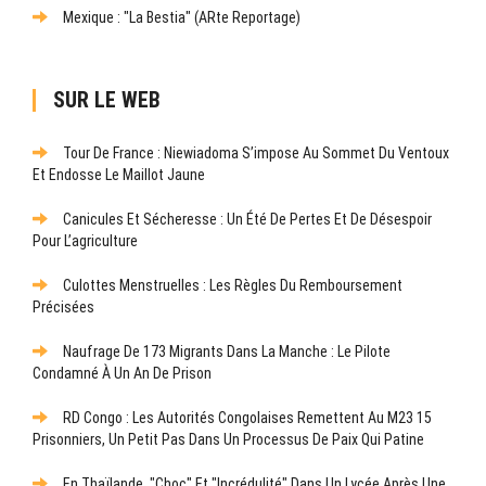
Mexique : "La Bestia" (ARte Reportage)
SUR LE WEB
Tour De France : Niewiadoma S’impose Au Sommet Du Ventoux
Et Endosse Le Maillot Jaune
Canicules Et Sécheresse : Un Été De Pertes Et De Désespoir
Pour L’agriculture
Culottes Menstruelles : Les Règles Du Remboursement
Précisées
Naufrage De 173 Migrants Dans La Manche : Le Pilote
Condamné À Un An De Prison
RD Congo : Les Autorités Congolaises Remettent Au M23 15
Prisonniers, Un Petit Pas Dans Un Processus De Paix Qui Patine
En Thaïlande, "choc" Et "incrédulité" Dans Un Lycée Après Une