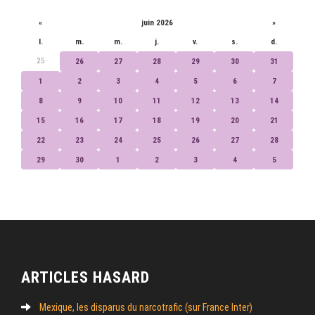
«
juin 2026
»
l.
m.
m.
j.
v.
s.
d.
25
26
27
28
29
30
31
1
2
3
4
5
6
7
8
9
10
11
12
13
14
15
16
17
18
19
20
21
22
23
24
25
26
27
28
29
30
1
2
3
4
5
ARTICLES HASARD
Mexique, les disparus du narcotrafic (sur France Inter)