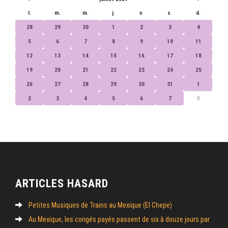
l.
m.
m.
j.
v.
s.
d.
28
29
30
1
2
3
4
5
6
7
8
9
10
11
12
13
14
15
16
17
18
19
20
21
22
23
24
25
26
27
28
29
30
31
1
2
3
4
5
6
7
8
ARTICLES HASARD
Petites Musiques de Trains au Mexique (El Chepe)
Au Mexique, les congés payés passent de six à douze jours par