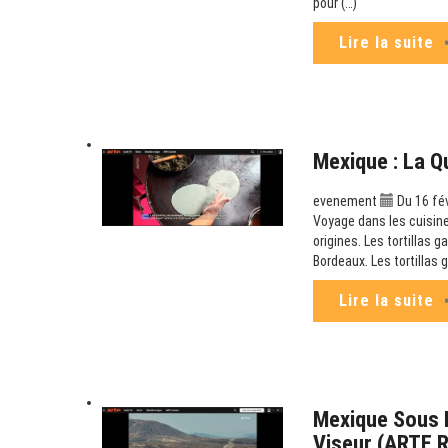
pour (…)
Lire la suite
Mexique : La Q
evenement
Du 16 fé
Voyage dans les cuisine
origines. Les tortillas g
Bordeaux. Les tortillas 
Lire la suite
Mexique Sous P
Viseur (ARTE 