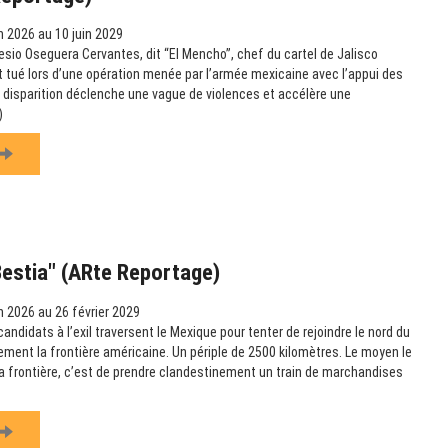
n 2026 au 10 juin 2029
esio Oseguera Cervantes, dit “El Mencho”, chef du cartel de Jalisco
t tué lors d’une opération menée par l’armée mexicaine avec l’appui des
 disparition déclenche une vague de violences et accélère une
)
Bestia" (ARte Reportage)
n 2026 au 26 février 2029
didats à l’exil traversent le Mexique pour tenter de rejoindre le nord du
lement la frontière américaine. Un périple de 2500 kilomètres. Le moyen le
 la frontière, c’est de prendre clandestinement un train de marchandises