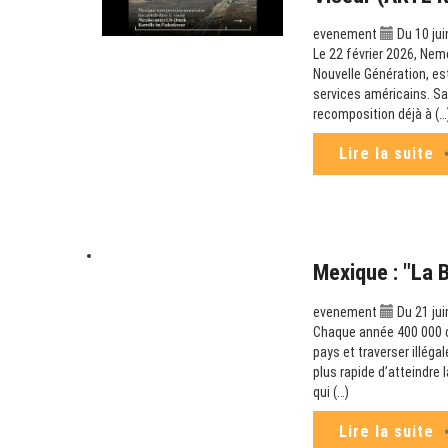
evenement
Du 10 jui
Le 22 février 2026, Nem
Nouvelle Génération, es
services américains. Sa
recomposition déjà à (…
Lire la suite
Mexique : "La 
evenement
Du 21 jui
Chaque année 400 000 can
pays et traverser illéga
plus rapide d’atteindre
qui (…)
Lire la suite