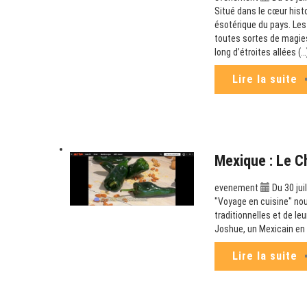
Situé dans le cœur hist
ésotérique du pays. Les
toutes sortes de magies
long d’étroites allées (…
Lire la suite
Mexique : Le C
evenement
Du 30 jui
"Voyage en cuisine" no
traditionnelles et de leu
Joshue, un Mexicain en I
Lire la suite