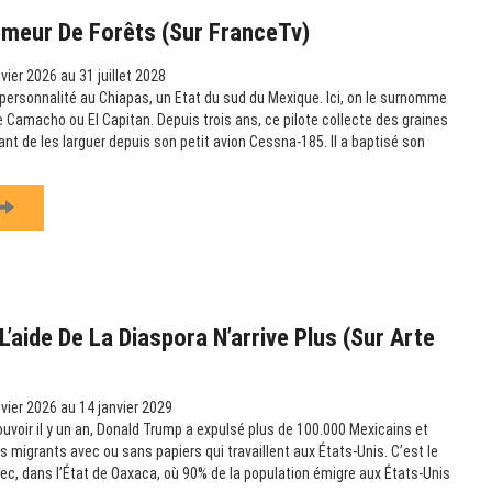
emeur De Forêts (sur FranceTv)
vier 2026 au 31 juillet 2028
ersonnalité au Chiapas, un Etat du sud du Mexique. Ici, on le surnomme
amacho ou El Capitan. Depuis trois ans, ce pilote collecte des graines
vant de les larguer depuis son petit avion Cessna-185. Il a baptisé son
’aide De La Diaspora N’arrive Plus (sur Arte
vier 2026 au 14 janvier 2029
ouvoir il y un an, Donald Trump a expulsé plus de 100.000 Mexicains et
es migrants avec ou sans papiers qui travaillent aux États-Unis. C’est le
c, dans l’État de Oaxaca, où 90% de la population émigre aux États-Unis