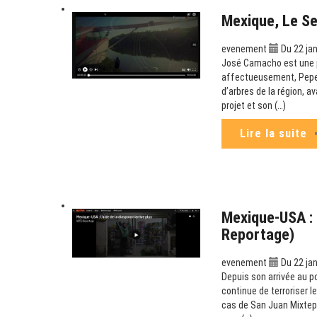
Mexique, Le S
evenement
Du 22 jan
José Camacho est une p
affectueusement, Pepe C
d’arbres de la région, a
projet et son (…)
Lire la suite
Mexique-USA : L
Reportage)
evenement
Du 22 jan
Depuis son arrivée au p
continue de terroriser l
cas de San Juan Mixtepe