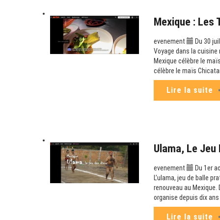
Mexique : Les 
evenement
Du 30 jui
Voyage dans la cuisine 
Mexique célèbre le maïs 
célèbre le maïs Chicata
Lire la suite
Ulama, Le Jeu 
evenement
Du 1er a
L’ulama, jeu de balle p
renouveau au Mexique. Da
organise depuis dix ans 
Lire la suite