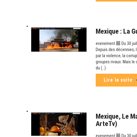
Mexique : La G
evenement
Du 30 jui
Depuis des décennies, le
par la violence, la corr
groupes rivaux. Mais le
du (…)
Lire la suite
Mexique, Le M
ArteTv)
evenement
Du 30 jui