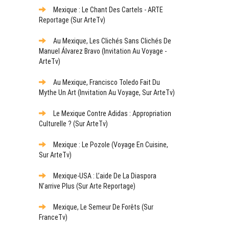
Mexique : Le Chant Des Cartels - ARTE
Reportage (sur ArteTv)
Au Mexique, Les Clichés Sans Clichés De
Manuel Álvarez Bravo (Invitation Au Voyage -
ArteTv)
Au Mexique, Francisco Toledo Fait Du
Mythe Un Art (Invitation Au Voyage, Sur ArteTv)
Le Mexique Contre Adidas : Appropriation
Culturelle ? (sur ArteTv)
Mexique : Le Pozole (Voyage En Cuisine,
Sur ArteTv)
Mexique-USA : L’aide De La Diaspora
N’arrive Plus (sur Arte Reportage)
Mexique, Le Semeur De Forêts (sur
FranceTv)