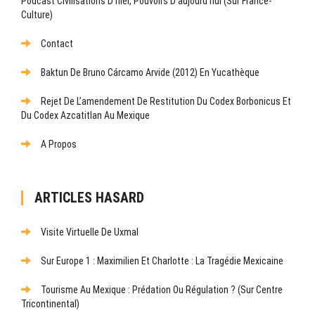
Podcast Civilisations D’hier, Pouvoirs D’aujourd’hui (sur France-
Culture)
Contact
Baktun De Bruno Cárcamo Arvide (2012) En Yucathèque
Rejet De L’amendement De Restitution Du Codex Borbonicus Et
Du Codex Azcatitlan Au Mexique
A Propos
ARTICLES HASARD
Visite Virtuelle De Uxmal
Sur Europe 1 : Maximilien Et Charlotte : La Tragédie Mexicaine
Tourisme Au Mexique : Prédation Ou Régulation ? (Sur Centre
Tricontinental)