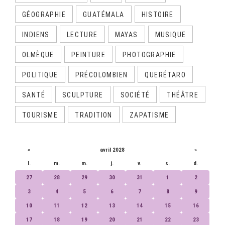
GÉOGRAPHIE
GUATÉMALA
HISTOIRE
INDIENS
LECTURE
MAYAS
MUSIQUE
OLMÈQUE
PEINTURE
PHOTOGRAPHIE
POLITIQUE
PRÉCOLOMBIEN
QUERÉTARO
SANTÉ
SCULPTURE
SOCIÉTÉ
THÉÂTRE
TOURISME
TRADITION
ZAPATISME
CALENDRIER
«
avril 2028
»
l.
m.
m.
j.
v.
s.
d.
27
28
29
30
31
1
2
3
4
5
6
7
8
9
10
11
12
13
14
15
16
17
18
19
20
21
22
23