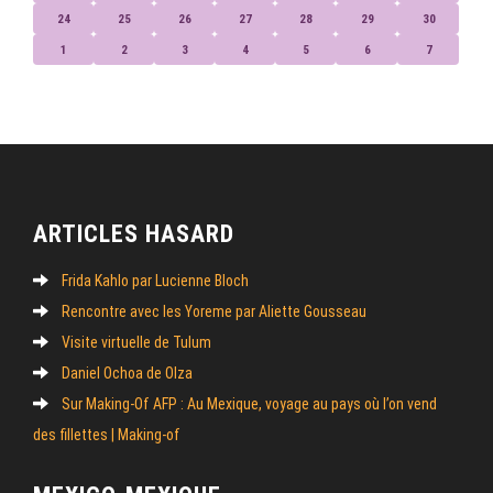
24
25
26
27
28
29
30
1
2
3
4
5
6
7
ARTICLES HASARD
Frida Kahlo par Lucienne Bloch
Rencontre avec les Yoreme par Aliette Gousseau
Visite virtuelle de Tulum
Daniel Ochoa de Olza
Sur Making-Of AFP : Au Mexique, voyage au pays où l’on vend
des fillettes | Making-of