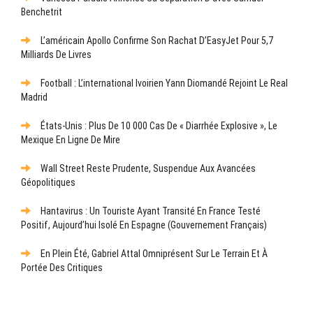
Benchetrit
L’américain Apollo Confirme Son Rachat D’EasyJet Pour 5,7
Milliards De Livres
Football : L’international Ivoirien Yann Diomandé Rejoint Le Real
Madrid
États-Unis : Plus De 10 000 Cas De « Diarrhée Explosive », Le
Mexique En Ligne De Mire
Wall Street Reste Prudente, Suspendue Aux Avancées
Géopolitiques
Hantavirus : Un Touriste Ayant Transité En France Testé
Positif, Aujourd’hui Isolé En Espagne (gouvernement Français)
En Plein Été, Gabriel Attal Omniprésent Sur Le Terrain Et À
Portée Des Critiques