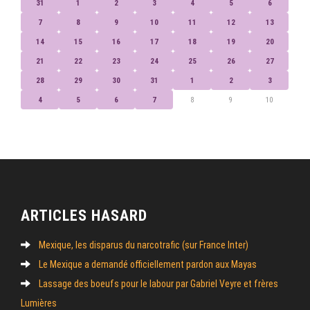
31
1
2
3
4
5
6
7
8
9
10
11
12
13
14
15
16
17
18
19
20
21
22
23
24
25
26
27
28
29
30
31
1
2
3
4
5
6
7
8
9
10
ARTICLES HASARD
Mexique, les disparus du narcotrafic (sur France Inter)
Le Mexique a demandé officiellement pardon aux Mayas
Lassage des boeufs pour le labour par Gabriel Veyre et frères
Lumières