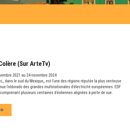
Colère (sur ArteTv)
vembre 2021 au 24 novembre 2024
,, dans le sud du Mexique,, est lʹune des régions réputée la plus venteuse
nue lʹeldorado des grandes multinationales dʹélectricité européennes. EDF
s comprenant plusieurs centaines dʹéoliennes alignées à perte de vue.