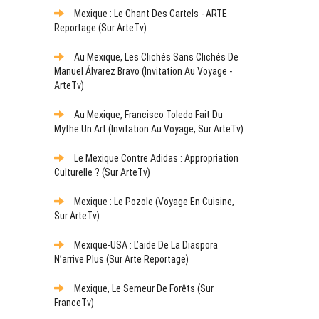
Mexique : Le Chant Des Cartels - ARTE
Reportage (sur ArteTv)
Au Mexique, Les Clichés Sans Clichés De
Manuel Álvarez Bravo (Invitation Au Voyage -
ArteTv)
Au Mexique, Francisco Toledo Fait Du
Mythe Un Art (Invitation Au Voyage, Sur ArteTv)
Le Mexique Contre Adidas : Appropriation
Culturelle ? (sur ArteTv)
Mexique : Le Pozole (Voyage En Cuisine,
Sur ArteTv)
Mexique-USA : L’aide De La Diaspora
N’arrive Plus (sur Arte Reportage)
Mexique, Le Semeur De Forêts (sur
FranceTv)