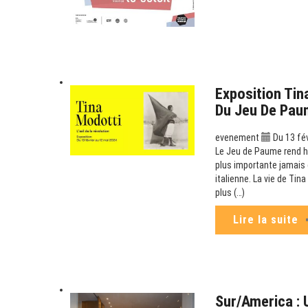
Exposition Tina
Du Jeu De Pau
evenement
Du 13 fév
Le Jeu de Paume rend h
plus importante jamais 
italienne. La vie de Ti
plus (…)
Lire la suite
Sur/America : 