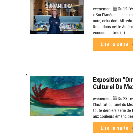
evenement
Du 19 fév
« Sur l’Amérique, depui
nord, celui dont Alfredo
Regardons cette Amériqu
économies très (…)
Lire la suite
Exposition "Om
Culturel Du Me
evenement
Du 23 fév
L’Institut culturel du Me
toute dernière série de
aux couleurs émancipées
Lire la suite