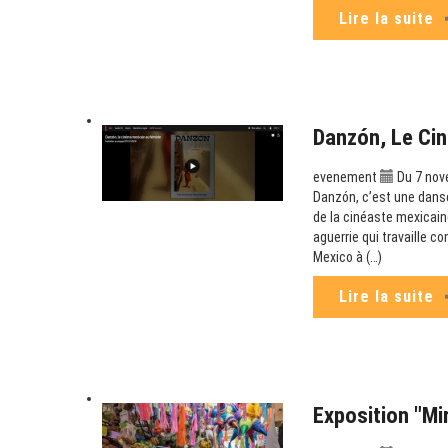
Lire la suite
Danzón, Le Cin
evenement
Du 7 nov
Danzón, c’est une danse
de la cinéaste mexicaine
aguerrie qui travaille c
Mexico à (…)
Lire la suite
Exposition "Mi