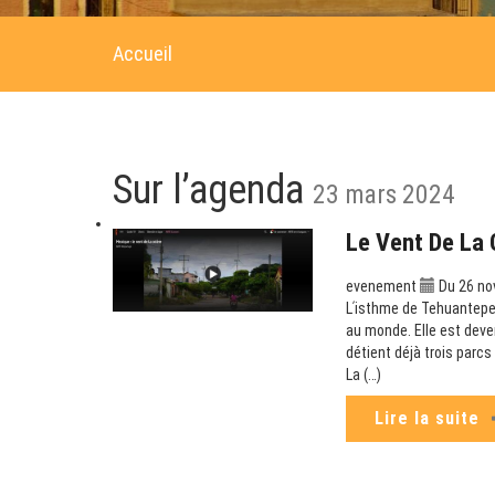
Accueil
Sur l’agenda
23 mars 2024
Le Vent De La 
evenement
Du 26 no
Lʹisthme de Tehuantepec
au monde. Elle est deve
détient déjà trois parc
La (…)
Lire la suite