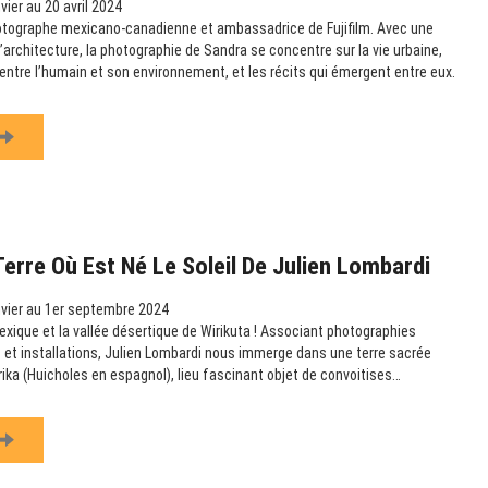
vier au 20 avril 2024
otographe mexicano-canadienne et ambassadrice de Fujifilm. Avec une
 l’architecture, la photographie de Sandra se concentre sur la vie urbaine,
n entre l’humain et son environnement, et les récits qui émergent entre eux.
Terre Où Est Né Le Soleil De Julien Lombardi
vier au 1er septembre 2024
exique et la vallée désertique de Wirikuta ! Associant photographies
et installations, Julien Lombardi nous immerge dans une terre sacrée
rika (Huicholes en espagnol), lieu fascinant objet de convoitises…