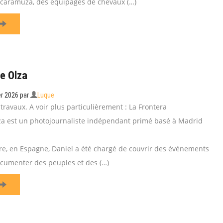
escaramuza, des équipages de chevaux (…)
e Olza
er 2026
par
Luque
ravaux. A voir plus particulièrement : La Frontera
za est un photojournaliste indépendant primé basé à Madrid
re, en Espagne, Daniel a été chargé de couvrir des événements
ocumenter des peuples et des (…)