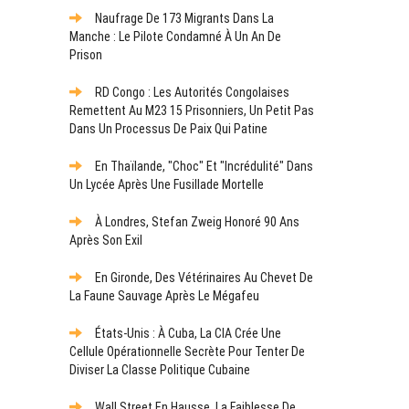
Naufrage De 173 Migrants Dans La
Manche : Le Pilote Condamné À Un An De
Prison
RD Congo : Les Autorités Congolaises
Remettent Au M23 15 Prisonniers, Un Petit Pas
Dans Un Processus De Paix Qui Patine
En Thaïlande, "choc" Et "incrédulité" Dans
Un Lycée Après Une Fusillade Mortelle
À Londres, Stefan Zweig Honoré 90 Ans
Après Son Exil
En Gironde, Des Vétérinaires Au Chevet De
La Faune Sauvage Après Le Mégafeu
États-Unis : À Cuba, La CIA Crée Une
Cellule Opérationnelle Secrète Pour Tenter De
Diviser La Classe Politique Cubaine
Wall Street En Hausse, La Faiblesse De