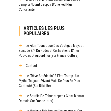
L’emploi Nourrit L’espoir D’une Fed Plus
Conciliante
ARTICLES LES PLUS
POPULAIRES
Le Filon Touristique Des Vestiges Mayas :
Épisode 3/4 Du Podcast Civilisations D’hier,
Pouvoirs D’aujourd’hui (sur France-Culture)
Contact
Le "rêve Américain" À L’ère Trump : Un
Mythe Toujours Vivant Mais De Plus En Plus
Contesté (sur Rtbf.be)
Le Souffle De Tehuantepec ( C’est Bientôt
Demain Sur France Inter)
Le Mexique Dépénalise L’avortement Sur