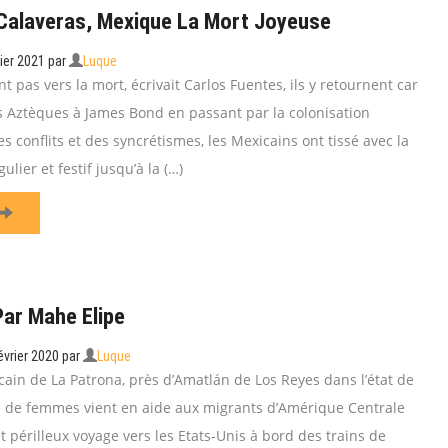
 Calaveras, Mexique La Mort Joyeuse
ier 2021
par
Luque
t pas vers la mort, écrivait Carlos Fuentes, ils y retournent car
es Aztèques à James Bond en passant par la colonisation
s conflits et des syncrétismes, les Mexicains ont tissé avec la
lier et festif jusqu’à la (…)
ar Mahe Elipe
vrier 2020
par
Luque
cain de La Patrona, près d’Amatlán de Los Reyes dans l’état de
 de femmes vient en aide aux migrants d’Amérique Centrale
et périlleux voyage vers les Etats-Unis à bord des trains de