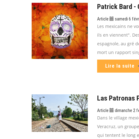
Patrick Bard -
Article
samedi 6 févr
Les mexicains ne von
ils en viennent". D
espagnole, au gré de
mort un rapport singu
Lire la suite
Las Patronas P
Article
dimanche 2 fé
Dans le village mexi
Veracruz, un groupe
qui tentent le long 