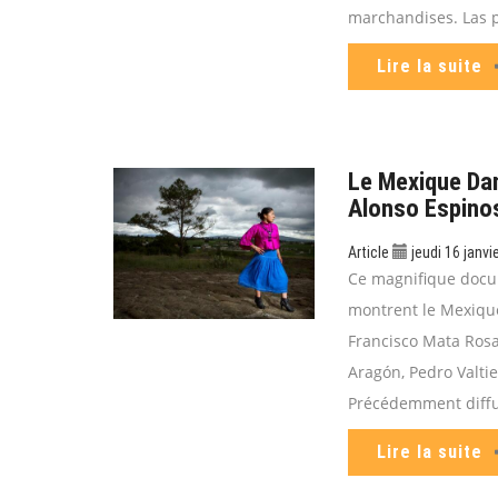
marchandises. Las pa
Lire la suite
Le Mexique Dan
Alonso Espino
Article
jeudi 16 janvi
Ce magnifique docu
montrent le Mexique
Francisco Mata Rosa
Aragón, Pedro Valtie
Précédemment diffu
Lire la suite