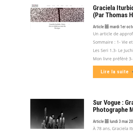
Graciela Iturb
(par Thomas 
Article
mardi 1er oct
Un article de appro
Sommaire : 1- Vie et
Les Seri 1.3- Le Juch
Mon livre préféré 3-
Lire la suite
Sur Vogue : Gr
Photographe M
Article
lundi 3 mai 2
À 78 ans, Graciela I