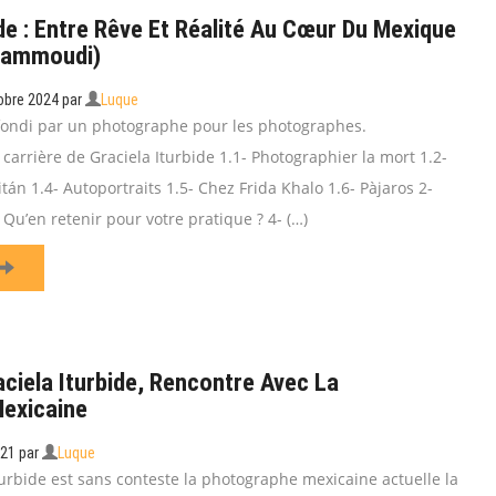
ide : Entre Rêve Et Réalité Au Cœur Du Mexique
Hammoudi)
obre 2024
par
Luque
fondi par un photographe pour les photographes.
 carrière de Graciela Iturbide 1.1- Photographier la mort 1.2-
itán 1.4- Autoportraits 1.5- Chez Frida Khalo 1.6- Pàjaros 2-
 Qu’en retenir pour votre pratique ? 4- (…)
aciela Iturbide, Rencontre Avec La
exicaine
021
par
Luque
turbide est sans conteste la photographe mexicaine actuelle la