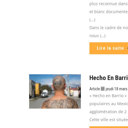
plus reconnue dans 
et blanc documenten
(...)
Dans le cadre de no
nous (…)
Lire la suite
Hecho En Barri
Article
jeudi 18 mar
« Hecho en Barrio »
populaires au Mexiq
agglomération de 2 m
Cette ville est situé