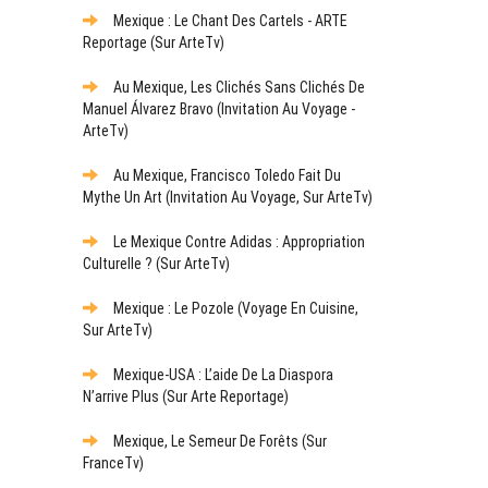
Mexique : Le Chant Des Cartels - ARTE
Reportage (sur ArteTv)
Au Mexique, Les Clichés Sans Clichés De
Manuel Álvarez Bravo (Invitation Au Voyage -
ArteTv)
Au Mexique, Francisco Toledo Fait Du
Mythe Un Art (Invitation Au Voyage, Sur ArteTv)
Le Mexique Contre Adidas : Appropriation
Culturelle ? (sur ArteTv)
Mexique : Le Pozole (Voyage En Cuisine,
Sur ArteTv)
Mexique-USA : L’aide De La Diaspora
N’arrive Plus (sur Arte Reportage)
Mexique, Le Semeur De Forêts (sur
FranceTv)