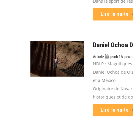
Dans le sport de l’
Lire la suite
Daniel Ochoa D
Article
jeudi 15 janvi
NDLR : Magnifiques t
Daniel Ochoa de Ol
et à Mexico.
Originaire de Navar
historiques et de d
Lire la suite