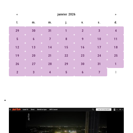
CALENDRIER
«
janvier 2026
»
l.
m.
m.
j.
v.
s.
d.
29
30
31
1
2
3
4
5
6
7
8
9
10
11
12
13
14
15
16
17
18
19
20
21
22
23
24
25
26
27
28
29
30
31
1
2
3
4
5
6
7
8
ET AUSSI...