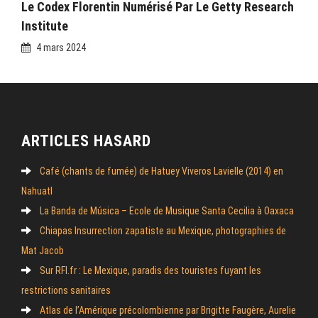
Le Codex Florentin Numérisé Par Le Getty Research
Institute
4 mars 2024
ARTICLES HASARD
Café (chants de fumée) de Hatuey Viveros Lavielle (2014) en
Nahuatl
La Banda de Música – Ecole de Musique Santa Cecilia à Oaxaca
Chiapas Insurrection zapatiste au Mexique, photographies de
Mat Jacob
Sur RFI.fr : Le Mexique, paradis des touristes fuyant les
restrictions sanitaires
Atlas de l’Amérique précolombienne par Brigitte Faugère, Aurelie