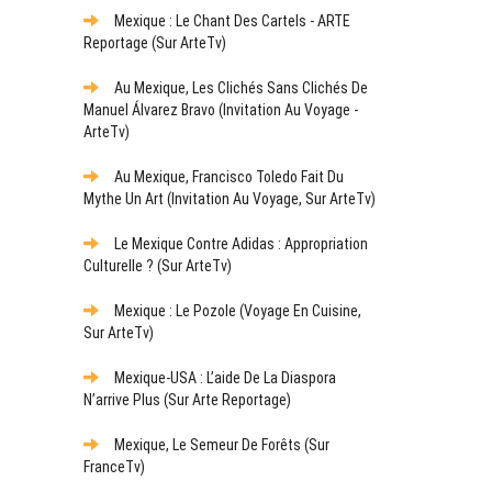
Mexique : Le Chant Des Cartels - ARTE
Reportage (sur ArteTv)
Au Mexique, Les Clichés Sans Clichés De
Manuel Álvarez Bravo (Invitation Au Voyage -
ArteTv)
Au Mexique, Francisco Toledo Fait Du
Mythe Un Art (Invitation Au Voyage, Sur ArteTv)
Le Mexique Contre Adidas : Appropriation
Culturelle ? (sur ArteTv)
Mexique : Le Pozole (Voyage En Cuisine,
Sur ArteTv)
Mexique-USA : L’aide De La Diaspora
N’arrive Plus (sur Arte Reportage)
Mexique, Le Semeur De Forêts (sur
FranceTv)