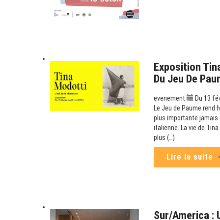
Exposition Tina
Du Jeu De Pau
evenement
Du 13 fév
Le Jeu de Paume rend h
plus importante jamais 
italienne. La vie de Ti
plus (…)
Lire la suite
Sur/America : 