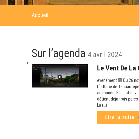
Accueil
Sur l’agenda
4 avril 2024
Le Vent De La 
evenement
Du 26 no
Lʹisthme de Tehuantepec
au monde. Elle est deve
détient déjà trois parc
La (…)
Lire la suite