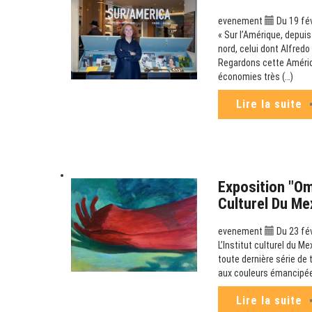
evenement
Du 19 fév
« Sur l’Amérique, depui
nord, celui dont Alfredo
Regardons cette Amériqu
économies très (…)
Lire la suite
Exposition "Om
Culturel Du Me
evenement
Du 23 fév
L’Institut culturel du Me
toute dernière série de
aux couleurs émancipées
Lire la suite