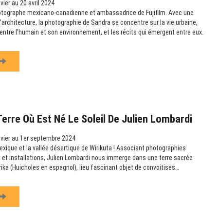
vier au 20 avril 2024
otographe mexicano-canadienne et ambassadrice de Fujifilm. Avec une
 l’architecture, la photographie de Sandra se concentre sur la vie urbaine,
n entre l’humain et son environnement, et les récits qui émergent entre eux.
Terre Où Est Né Le Soleil De Julien Lombardi
vier au 1er septembre 2024
exique et la vallée désertique de Wirikuta ! Associant photographies
et installations, Julien Lombardi nous immerge dans une terre sacrée
rika (Huicholes en espagnol), lieu fascinant objet de convoitises…