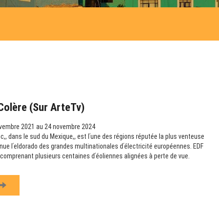
Colère (sur ArteTv)
vembre 2021 au 24 novembre 2024
,, dans le sud du Mexique,, est lʹune des régions réputée la plus venteuse
nue lʹeldorado des grandes multinationales dʹélectricité européennes. EDF
s comprenant plusieurs centaines dʹéoliennes alignées à perte de vue.