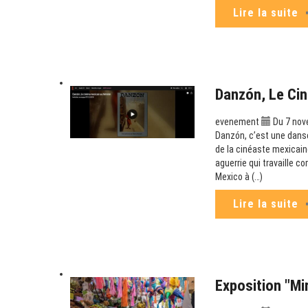
Lire la suite
Danzón, Le Cin
evenement
Du 7 nov
Danzón, c’est une danse
de la cinéaste mexicaine
aguerrie qui travaille c
Mexico à (…)
Lire la suite
Exposition "Mi