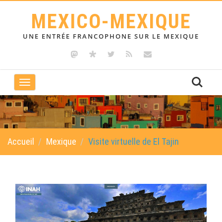
MEXICO-MEXIQUE
UNE ENTRÉE FRANCOPHONE SUR LE MEXIQUE
Toggle
navigation
Accueil
Mexique
Visite virtuelle de El Tajin